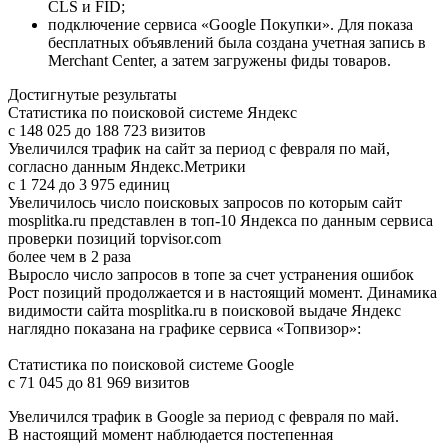
CLS и FID;
подключение сервиса «Google Покупки». Для показа
бесплатных объявлений была создана учетная запись в
Merchant Center, а затем загружены фиды товаров.
Достигнутые результаты
Статистика по поисковой системе Яндекс
с 148 025 до
188 723
визитов
Увеличился трафик на сайт за период с февраля по май,
согласно данным Яндекс.Метрики
с 1 724 до
3 975
единиц
Увеличилось число поисковых запросов по которым сайт
mosplitka.ru представлен в топ-10 Яндекса по данным сервиса
проверки позиций topvisor.com
более чем в
2
раза
Выросло число запросов в топе за счет устранения ошибок
Рост позиций продолжается и в настоящий момент. Динамика
видимости сайта mosplitka.ru в поисковой выдаче Яндекс
наглядно показана на графике сервиса «Топвизор»:
Статистика по поисковой системе Google
с 71 045 до
81 969
визитов
Увеличился трафик в Google за период с февраля по май.
В настоящий момент наблюдается постепенная