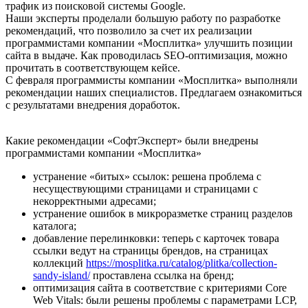
трафик из поисковой системы Google.
Наши эксперты проделали большую работу по разработке
рекомендаций, что позволило за счет их реализации
программистами компании «Мосплитка» улучшить позиции
сайта в выдаче. Как проводилась SEO-оптимизация, можно
прочитать в соответствующем кейсе.
С февраля программисты компании «Мосплитка» выполняли
рекомендации наших специалистов. Предлагаем ознакомиться
с результатами внедрения доработок.
Какие рекомендации «СофтЭксперт» были внедрены
программистами компании «Мосплитка»
устранение «битых» ссылок: решена проблема с
несуществующими страницами и страницами с
некорректными адресами;
устранение ошибок в микроразметке страниц разделов
каталога;
добавление перелинковки: теперь с карточек товара
ссылки ведут на страницы брендов, на страницах
коллекций
https://mosplitka.ru/catalog/plitka/collection-
sandy-island/
проставлена ссылка на бренд;
оптимизация сайта в соответствие с критериями Core
Web Vitals: были решены проблемы с параметрами LCP,